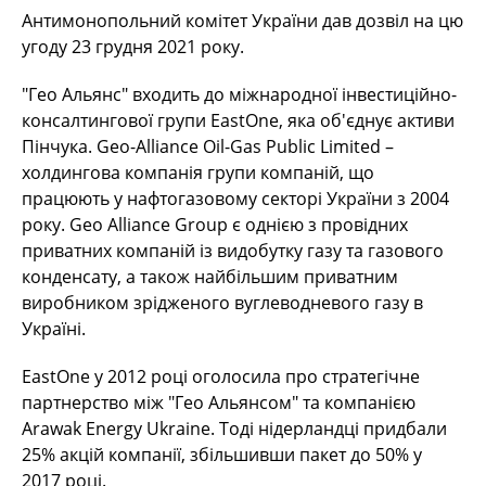
Антимонопольний комітет України дав дозвіл на цю
угоду 23 грудня 2021 року.
"Гео Альянс" входить до міжнародної інвестиційно-
консалтингової групи EastOne, яка об'єднує активи
Пінчука. Geo-Alliance Oil-Gas Public Limited –
холдингова компанія групи компаній, що
працюють у нафтогазовому секторі України з 2004
року. Geo Alliance Group є однією з провідних
приватних компаній із видобутку газу та газового
конденсату, а також найбільшим приватним
виробником зрідженого вуглеводневого газу в
Україні.
EastOne у 2012 році оголосила про стратегічне
партнерство між "Гео Альянсом" та компанією
Arawak Energy Ukraine. Тоді нідерландці придбали
25% акцій компанії, збільшивши пакет до 50% у
2017 році.